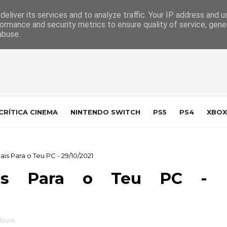
 da Indústria
Contacto
eliver its services and to analyze traffic. Your IP address and 
ormance and security metrics to ensure quality of service, gen
abuse.
CRÍTICA CINEMA
NINTENDO SWITCH
PS5
PS4
XBOX
 Para o Teu PC - 29/10/2021
ais Para o Teu PC -
dows