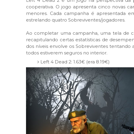
Left 4 Dead 2 é um jogo na perspectiva da p
cooperativa. O jogo apresenta cinco novas c
menores. Cada campanha é apresentada e
estrelando quatro Sobreviventes/jogadores.
Ao completar uma campanha, uma tela de créd
recapitulando certas estatísticas de desempe
dos níveis envolve os Sobreviventes tentando 
todos estiverem seguros no interior.
Left 4 Dead 2: 1.63€ (era 8.19€)