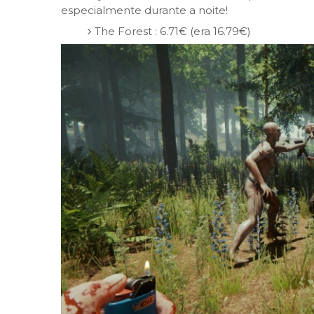
especialmente durante a noite!
The Forest : 6.71€ (era 16.79€)