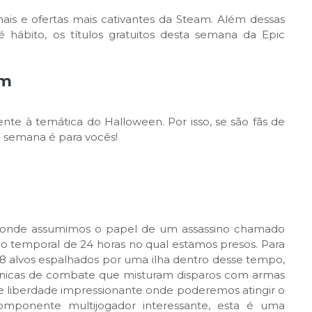
is e ofertas mais cativantes da Steam. Além dessas
ábito, os títulos gratuitos desta semana da Epic
am
ente à temática do Halloween. Por isso, se são fãs de
ta semana é para vocês!
, onde assumimos o papel de um assassino chamado
clo temporal de 24 horas no qual estamos presos. Para
 8 alvos espalhados por uma ilha dentro desse tempo,
nicas de combate que misturam disparos com armas
de liberdade impressionante onde poderemos atingir o
mponente multijogador interessante, esta é uma