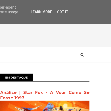
user-agent
erate usage
LEARN MORE
GOT IT
EM DESTAQUE
Análise | Star Fox - A Voar Como Se
Fosse 1997