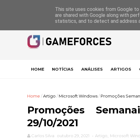
GameForces
A equipa
Pontuações das Análises
Suporte
This site uses cookies from Google to d
are shared with Google along with perf
statistics, and to detect and address 
HOME
NOTÍCIAS
ANÁLISES
ARTIGOS
Home
/
Artigo
/
Microsoft Windows
/
Promoções Semanais
Promoções Seman
29/10/2021
Carlos Silva
outubro 29, 2021
-
Artigo
,
Microsoft Win