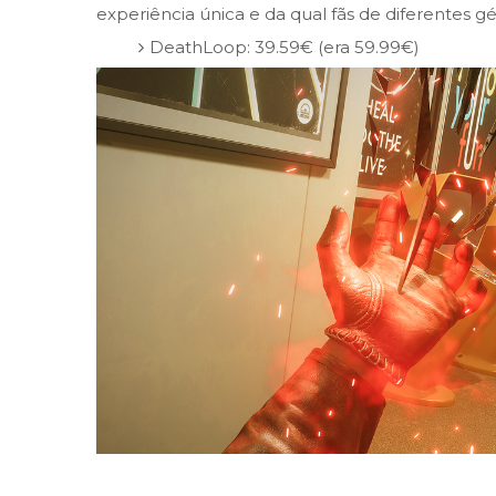
experiência única e da qual fãs de diferentes gé
DeathLoop: 39.59€ (era 59.99€)