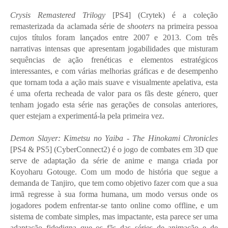
Crysis Remastered Trilogy
[PS4] (Crytek) é a coleção
remasterizada da aclamada série de
shooters
na primeira pessoa
cujos títulos foram lançados entre 2007 e 2013. Com três
narrativas intensas que apresentam jogabilidades que misturam
sequências de ação frenéticas e elementos estratégicos
interessantes, e com várias melhorias gráficas e de desempenho
que tornam toda a ação mais suave e visualmente apelativa, esta
é uma oferta recheada de valor para os fãs deste género, quer
tenham jogado esta série nas gerações de consolas anteriores,
quer estejam a experimentá-la pela primeira vez.
Demon Slayer: Kimetsu no Yaiba - The Hinokami Chronicles
[PS4 & PS5] (CyberConnect2) é o jogo de combates em 3D que
serve de adaptação da série de anime e manga criada por
Koyoharu Gotouge. Com um modo de história que segue a
demanda de Tanjiro, que tem como objetivo fazer com que a sua
irmã regresse à sua forma humana, um modo versus onde os
jogadores podem enfrentar-se tanto online como offline, e um
sistema de combate simples, mas impactante, esta parece ser uma
adaptação fidedigna que os fãs das séries de animação e de