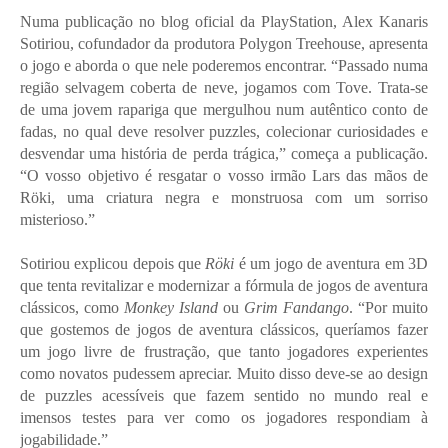
Numa publicação no blog oficial da PlayStation, Alex Kanaris
Sotiriou, cofundador da produtora Polygon Treehouse, apresenta
o jogo e aborda o que nele poderemos encontrar. “Passado numa
região selvagem coberta de neve, jogamos com Tove. Trata-se
de uma jovem rapariga que mergulhou num autêntico conto de
fadas, no qual deve resolver puzzles, colecionar curiosidades e
desvendar uma história de perda trágica,” começa a publicação.
“O vosso objetivo é resgatar o vosso irmão Lars das mãos de
Röki, uma criatura negra e monstruosa com um sorriso
misterioso.”
Sotiriou explicou depois que
Röki
é um jogo de aventura em 3D
que tenta revitalizar e modernizar a fórmula de jogos de aventura
clássicos, como
Monkey Island
ou
Grim Fandango
. “Por muito
que gostemos de jogos de aventura clássicos, queríamos fazer
um jogo livre de frustração, que tanto jogadores experientes
como novatos pudessem apreciar. Muito disso deve-se ao design
de puzzles acessíveis que fazem sentido no mundo real e
imensos testes para ver como os jogadores respondiam à
jogabilidade.”