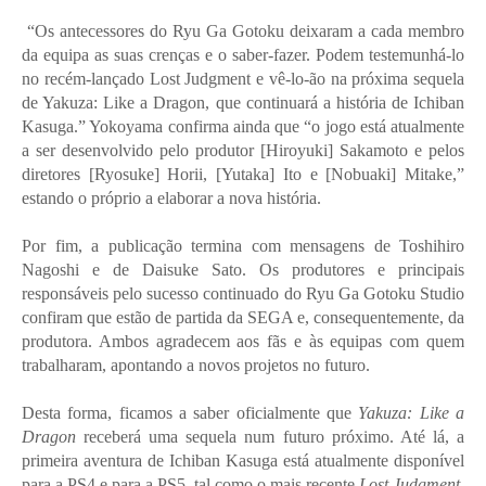
“Os antecessores do Ryu Ga Gotoku deixaram a cada membro
da equipa as suas crenças e o saber-fazer. Podem testemunhá-lo
no recém-lançado Lost Judgment e vê-lo-ão na próxima sequela
de Yakuza: Like a Dragon, que continuará a história de Ichiban
Kasuga.” Yokoyama confirma ainda que “o jogo está atualmente
a ser desenvolvido pelo produtor [Hiroyuki] Sakamoto e pelos
diretores [Ryosuke] Horii, [Yutaka] Ito e [Nobuaki] Mitake,”
estando o próprio a elaborar a nova história.
Por fim, a publicação termina com mensagens de Toshihiro
Nagoshi e de Daisuke Sato. Os produtores e principais
responsáveis pelo sucesso continuado do Ryu Ga Gotoku Studio
confiram que estão de partida da SEGA e, consequentemente, da
produtora. Ambos agradecem aos fãs e às equipas com quem
trabalharam, apontando a novos projetos no futuro.
Desta forma, ficamos a saber oficialmente que
Yakuza: Like a
Dragon
receberá uma sequela num futuro próximo. Até lá, a
primeira aventura de Ichiban Kasuga está atualmente disponível
para a PS4 e para a PS5, tal como o mais recente
Lost Judgment
.