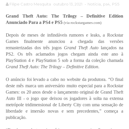
Filipe Castro Mesquita
outubro 13, 2021
-
Notícia
,
ps4
,
PS5
Grand Theft Auto: The Trilogy – Definitive Edition
Anunciado Para a PS4 e PS5
(via rockstargames.com)
Depois de meses de infindáveis rumores e leaks, a Rockstar
Games finalmente anunciou a chegada das versões
remasterizadas dos três jogos
Grand Theft Auto
lançados na
PS2. Os três aclamados jogos chegam ainda este ano à
PlayStation 4 e PlayStation 5 sob a forma da coleção chamada
Grand Theft Auto: The Trilogy – Definitive Edition
.
O anúncio foi levado a cabo no website da produtora. “O final
deste mês marca um aniversário muito especial para a Rockstar
Games: os 20 anos desde o lançamento original de Grand Theft
Auto III - o jogo que deixou os jogadores à solta na extensa
metrópole tridimensional de Liberty City com uma sensação de
liberdade e imersão novas e sem precedentes,” começa a
publicação.