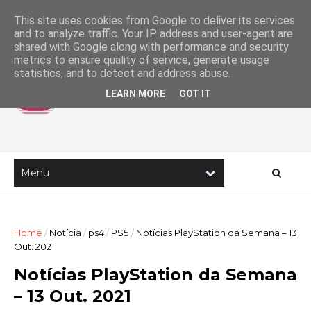
This site uses cookies from Google to deliver its services
and to analyze traffic. Your IP address and user-agent are
shared with Google along with performance and security
metrics to ensure quality of service, generate usage
statistics, and to detect and address abuse.
LEARN MORE
GOT IT
Home
/
Notícia
/
ps4
/
PS5
/
Notícias PlayStation da Semana – 13
Out. 2021
Notícias PlayStation da Semana
– 13 Out. 2021