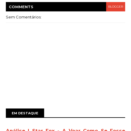
COMMENT
S
BLOGGER
Sem Comentários:
EM DESTAQUE
Análise | Star Fox - A Voar Como Se Fosse