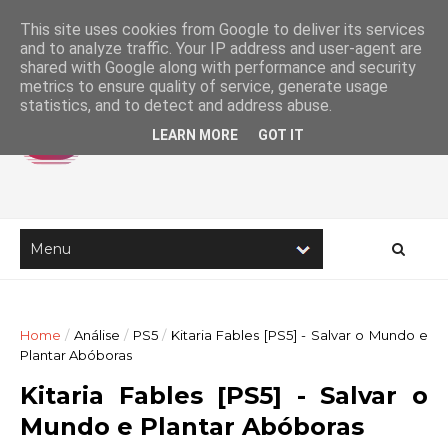
This site uses cookies from Google to deliver its services
and to analyze traffic. Your IP address and user-agent are
shared with Google along with performance and security
metrics to ensure quality of service, generate usage
statistics, and to detect and address abuse.
LEARN MORE
GOT IT
Home
/
Análise
/
PS5
/
Kitaria Fables [PS5] - Salvar o Mundo e
Plantar Abóboras
Kitaria Fables [PS5] - Salvar o
Mundo e Plantar Abóboras