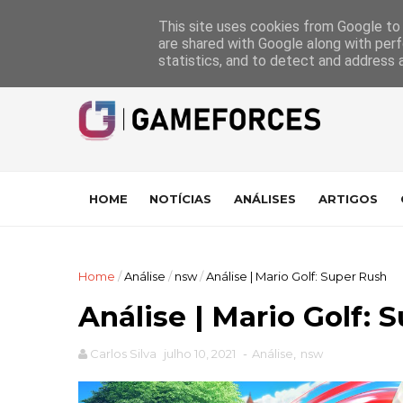
GameForces
A equipa
Pontuações das Análises
Suporte
This site uses cookies from Google to d
are shared with Google along with perf
statistics, and to detect and address 
HOME
NOTÍCIAS
ANÁLISES
ARTIGOS
Home
/
Análise
/
nsw
/
Análise | Mario Golf: Super Rush
Análise | Mario Golf: 
Carlos Silva
julho 10, 2021
-
Análise
,
nsw