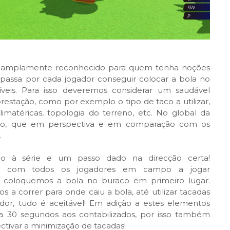
e amplamente reconhecido para quem tenha noções
 passa por cada jogador conseguir colocar a bola no
eis. Para isso deveremos considerar um saudável
prestação, como por exemplo o tipo de taco a utilizar,
imatéricas, topologia do terreno, etc. No global da
mo, que em perspectiva e em comparação com os
.
 à série e um passo dado na direcção certa!
s com todos os jogadores em campo a jogar
e coloquemos a bola no buraco em primeiro lugar.
a correr para onde caiu a bola, até utilizar tacadas
or, tudo é aceitável! Em adição a estes elementos
a 30 segundos aos contabilizados, por isso também
ctivar a minimização de tacadas!