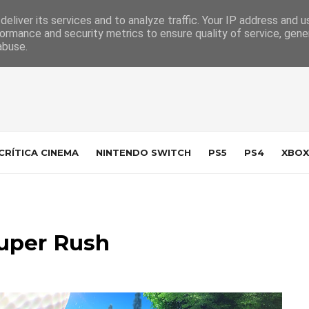
 da Indústria
Contacto
eliver its services and to analyze traffic. Your IP address and 
ormance and security metrics to ensure quality of service, gen
abuse.
CRÍTICA CINEMA
NINTENDO SWITCH
PS5
PS4
XBOX
Super Rush