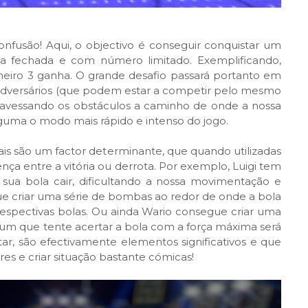
nfusão! Aqui, o objectivo é conseguir conquistar um
 fechada e com número limitado. Exemplificando,
eiro 3 ganha. O grande desafio passará portanto em
 adversários (que podem estar a competir pelo mesmo
ravessando os obstáculos a caminho de onde a nossa
lguma o modo mais rápido e intenso do jogo.
s são um factor determinante, que quando utilizadas
nça entre a vitória ou derrota. Por exemplo, Luigi tem
sua bola cair, dificultando a nossa movimentação e
ue criar uma série de bombas ao redor de onde a bola
 respectivas bolas. Ou ainda Wario consegue criar uma
um que tente acertar a bola com a força máxima será
, são efectivamente elementos significativos e que
es e criar situação bastante cómicas!