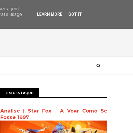
user-agent
erate usage
LEARN MORE
GOT IT
EM DESTAQUE
Análise | Star Fox - A Voar Como Se
Fosse 1997