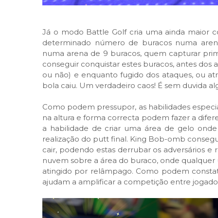
Já o modo Battle Golf cria uma ainda maior co
determinado número de buracos numa arena
numa arena de 9 buracos, quem capturar prim
conseguir conquistar estes buracos, antes dos
ou não) e enquanto fugido dos ataques, ou at
bola caiu. Um verdadeiro caos! É sem duvida a
Como podem pressupor, as habilidades especiai
na altura e forma correcta podem fazer a difere
a habilidade de criar uma área de gelo onde 
realização do putt final. King Bob-omb conseg
cair, podendo estas derrubar os adversários e
nuvem sobre a área do buraco, onde qualquer 
atingido por relâmpago. Como podem constatar
ajudam a amplificar a competição entre jogador