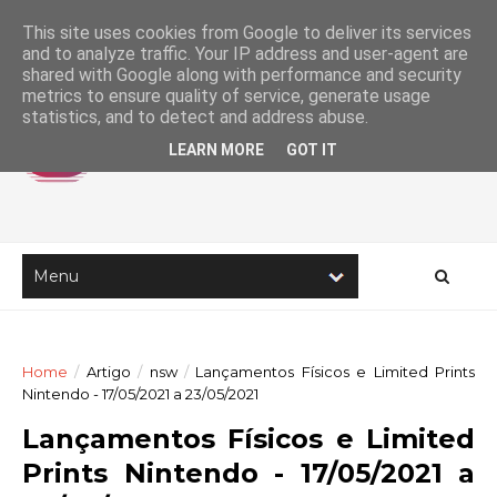
This site uses cookies from Google to deliver its services
and to analyze traffic. Your IP address and user-agent are
shared with Google along with performance and security
metrics to ensure quality of service, generate usage
statistics, and to detect and address abuse.
LEARN MORE
GOT IT
Home
/
Artigo
/
nsw
/
Lançamentos Físicos e Limited Prints
Nintendo - 17/05/2021 a 23/05/2021
Lançamentos Físicos e Limited
Prints Nintendo - 17/05/2021 a