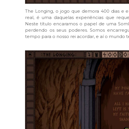
The Longing, o jogo que demora 400 dias 
real, é uma daquelas experiências que requer
Neste título encaramos o papel de uma Sombr
perdendo os seus poderes. Somos encarregue
tempo para o nosso rei acordar, e aí o mundo t