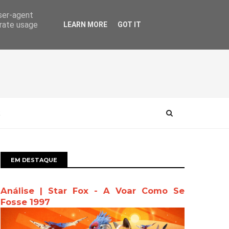
user-agent
erate usage
LEARN MORE
GOT IT
EM DESTAQUE
Análise | Star Fox - A Voar Como Se
Fosse 1997