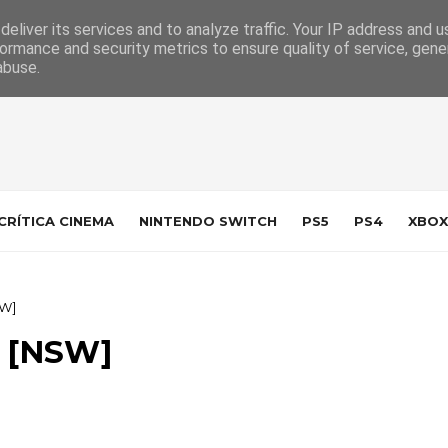
 da Indústria
Contacto
eliver its services and to analyze traffic. Your IP address and 
ormance and security metrics to ensure quality of service, gen
abuse.
CRÍTICA CINEMA
NINTENDO SWITCH
PS5
PS4
XBOX
SW]
g [NSW]