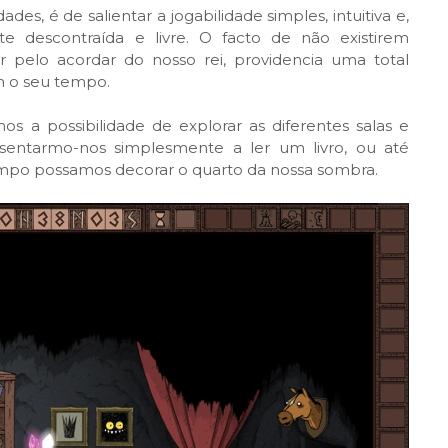
es, é de salientar a jogabilidade simples, intuitiva e,
e descontraída e livre. O facto de não existirem
 pelo acordar do nosso rei, providencia uma total
om o seu tempo.
mos a possibilidade de explorar as diferentes salas e
sentarmo-nos simplesmente a ler um livro, ou até
empo possamos decorar o quarto da nossa sombra.