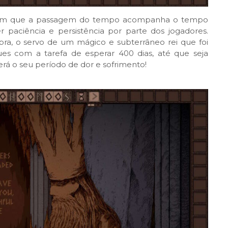
e em que a passagem do tempo acompanha o tempo
 paciência e persistência por parte dos jogadores.
a, o servo de um mágico e subterrâneo rei que foi
s com a tarefa de esperar 400 dias, até que seja
erá o seu período de dor e sofrimento!