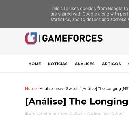
GameForces
A equipa
Pontuações das Análises
Suporte
This site uses cookies from Google to d
are shared with Google along with perf
statistics, and to detect and address 
HOME
NOTÍCIAS
ANÁLISES
ARTIGOS
Home
/
Análise
/
nsw
/
Switch
/
[Análise] The Longing [N
[Análise] The Longin
Bruno Ferreira
maio 10, 2021
-
Análise
,
nsw
,
Switch