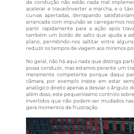
de condução não estão nada mal implement
acelerar e travar/inverter a marcha, e o t
curvas apertadas, derrapando satisfatori
arrancada com impulsão se carregarmos nos 
partir rapidamente para a ação após tra
também um botão de salto que ajuda a adi
plano, permitindo-nos saltitar entre algun
reduzir os tempos de viagem aos mínimos poss
No geral, não há aqui nada que distinga par
possa conduzir, mas estamos perante um tra
meramente competente porque daqui para 
câmara, por exemplo insiste em estar sem
analógico direito apenas a desviar o ângulo
além disso, este pequeníssimo controlo sobr
invertidos que não podem ser mudados nas 
gera momentos de frustração.