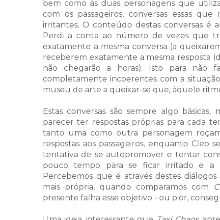
bem como às duas personagens que utiliza
com os passageiros, conversas essas que 
irritantes. O conteúdo destas conversas é 
Perdi a conta ao número de vezes que trê
exatamente a mesma conversa (a queixarem-
receberem exatamente a mesma resposta (d
não chegarão a horas). Isto para não f
completamente incoerentes com a situação 
museu de arte a queixar-se que, àquele ritmo,
Estas conversas são sempre algo básicas
parecer ter respostas próprias para cada te
tanto uma como outra personagem roçam 
respostas aos passageiros, enquanto Cleo s
tentativa de se autopromover e tentar cons
pouco tempo para se ficar irritado e a
Percebemos que é através destes diálogo
mais própria, quando comparamos com
C
presente falha esse objetivo - ou pior, cons
Uma ideia interessante que
Taxi Chaos
apre