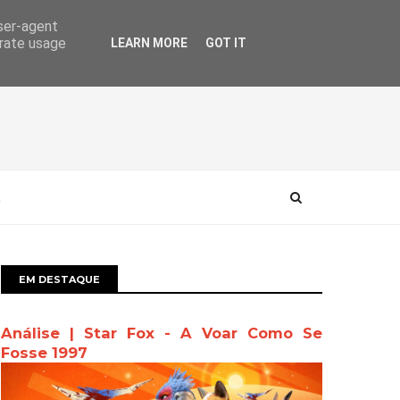
user-agent
erate usage
LEARN MORE
GOT IT
EM DESTAQUE
Análise | Star Fox - A Voar Como Se
Fosse 1997