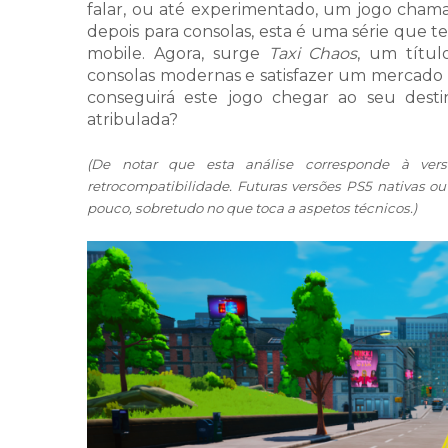
falar, ou até experimentado, um jogo cha
depois para consolas, esta é uma série que 
mobile. Agora, surge
Taxi Chaos
, um títul
consolas modernas e satisfazer um mercado a
conseguirá este jogo chegar ao seu des
atribulada?
(De notar que esta análise corresponde à ver
retrocompatibilidade. Futuras versões PS5 nativas o
pouco, sobretudo no que toca a aspetos técnicos.)