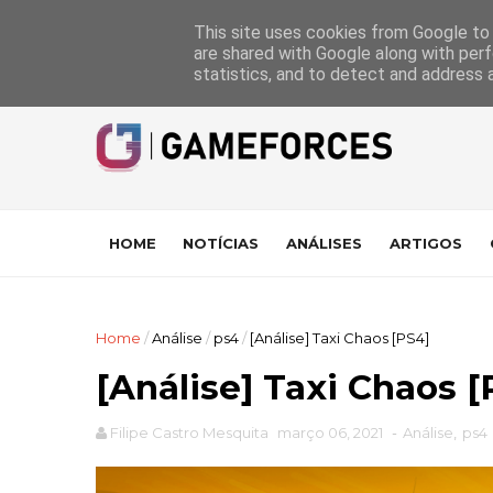
GameForces
A equipa
Pontuações das Análises
Suporte
This site uses cookies from Google to d
are shared with Google along with perf
statistics, and to detect and address 
HOME
NOTÍCIAS
ANÁLISES
ARTIGOS
Home
/
Análise
/
ps4
/
[Análise] Taxi Chaos [PS4]
[Análise] Taxi Chaos [
Filipe Castro Mesquita
março 06, 2021
-
Análise
,
ps4