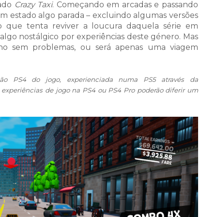
mado
Crazy Taxi
. Começando em arcadas e passando
tem estado algo parada – excluindo algumas versões
o que tenta reviver a loucura daquela série em
lgo nostálgico por experiências deste género. Mas
tino sem problemas, ou será apenas uma viagem
são PS4 do jogo, experienciada numa PS5 através da
u experiências de jogo na PS4 ou PS4 Pro poderão diferir um