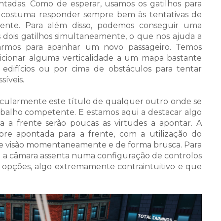
adas. Como de esperar, usamos os gatilhos para
áxi costuma responder sempre bem às tentativas de
amente. Para além disso, podemos conseguir uma
dois gatilhos simultaneamente, o que nos ajuda a
varmos para apanhar um novo passageiro. Temos
cionar alguma verticalidade a um mapa bastante
s edifícios ou por cima de obstáculos para tentar
íveis.
ticularmente este título de qualquer outro onde se
balho competente. E estamos aqui a destacar algo
a frente serão poucas as virtudes a apontar. A
pre apontada para a frente, com a utilização do
 de visão momentaneamente e de forma brusca. Para
e a câmara assenta numa configuração de controlos
opções, algo extremamente contraintuitivo e que