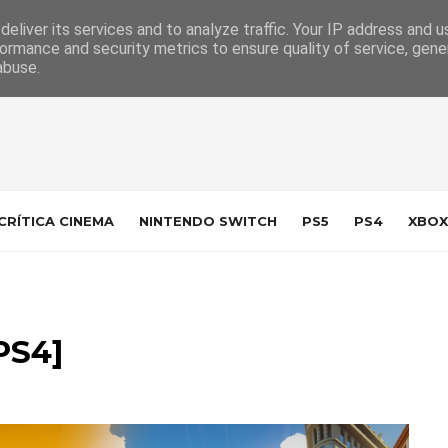
 da Indústria
Contacto
eliver its services and to analyze traffic. Your IP address and 
ormance and security metrics to ensure quality of service, gen
abuse.
CRÍTICA CINEMA
NINTENDO SWITCH
PS5
PS4
XBOX
PS4]