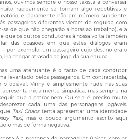
mos, ouvimos sempre o nosso taxista a conversar
muito rapidamente se tornam algo repetitivas e
aleatório, e claramente não em número suficiente.
s passageiros diferentes vieram de seguida com
se de que não chegarão a horas ao trabalho), e a
e que os outros condutores à nossa volta também
alar das ocasiões em que estes diálogos eram
– por exemplo, um passageiro cujo destino era o
 iria chegar atrasado ao jogo da sua equipa.
, mas uma atenuante é o facto de cada condutor
ma levantado pelos passageiros. Em contrapartida,
o odiável. Vinny é simplesmente rude nas suas
e apresenta inicialmente simpática, mas sempre na
eguir que a patrocinem. Ou seja, é preciso muito
 desprezar cada uma das personagens jogáveis.
s que
Taxi Chaos
tenta apresentar uma identidade
razy Taxi
, mas o pouco argumento escrito aqui
egue-o mas de forma negativa.
senta é a presença de passageiros únicos, com os