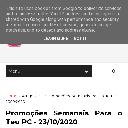
This site uses cookies from Google to deliver its services
and to analyze traffic. Your IP address and user-agent are
shared with Google along with performance and security
metrics to ensure quality of service, generate usage
statistics, and to detect and address abuse.
LEARN MORE
GOT IT
Home
/
Artigo
/
PC
/
Promoções Semanais Para o Teu PC -
23/10/2020
Promoções Semanais Para o
Teu PC - 23/10/2020