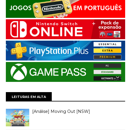
LEITURAS EM ALTA
[Análise] Moving Out [NSW]