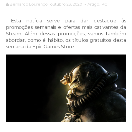
Bernardo Lourenço
outubro 23, 2020
-
Artigo
,
PC
Esta notícia serve para dar destaque às
promoções semanais e ofertas mais cativantes da
Steam. Além dessas promoções, vamos também
abordar, como é hábito, os títulos gratuitos desta
semana da Epic Games Store.