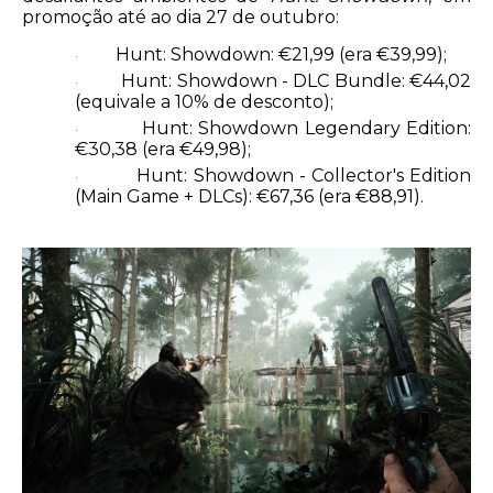
promoção até ao dia 27 de outubro:
Hunt: Showdown: €21,99 (era €39,99);
·
Hunt: Showdown - DLC Bundle: €44,02
·
(equivale a 10% de desconto);
Hunt: Showdown Legendary Edition:
·
€30,38 (era €49,98);
Hunt: Showdown - Collector's Edition
·
(Main Game + DLCs): €67,36 (era €88,91).