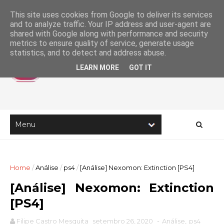
This site uses cookies from Google to deliver its services
and to analyze traffic. Your IP address and user-agent are
shared with Google along with performance and security
metrics to ensure quality of service, generate usage
statistics, and to detect and address abuse.
LEARN MORE
GOT IT
Home
/
Análise
/
ps4
/
[Análise] Nexomon: Extinction [PS4]
[Análise] Nexomon: Extinction
[PS4]
Filipe Castro Mesquita
setembro 26, 2020
-
Análise
,
ps4