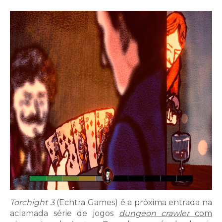
Torchight 3
(Echtra Games) é a próxima entrada na
aclamada série de jogos
dungeon crawler
com