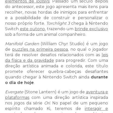
elementos de
looters
. Passado um século depois
do antecessor, este jogo apresenta mais itens para
recolher, novas hordas de inimigos para enfrentar
e a possibilidade de construir e personalizar o
nosso próprio forte.
Torchlight 3
chega à Nintendo
Switch
este outono
, trazendo um
brinde exclusivo
sob a forma de um animal companheiro.
Manifold Garden
(William Chyr Studio) é um jogo
de
puzzles na primeira pessoa
, no qual o jogador
terá de resolver desafios relacionados com as
leis
da física e da gravidade
para progredir. Com uma
direção artística animada e colorida, este título
promete oferecer quebra-cabeças desafiantes
quando chegar à Nintendo Switch ainda
durante
o dia de hoje
.
Evergate
(Stone Lantern) é um jogo de
aventura e
plataformas
com uma direção artística inspirada
nos jogos da série
Ori
. No papel de um pequeno
espírito chamado Ki, teremos de
interagir e