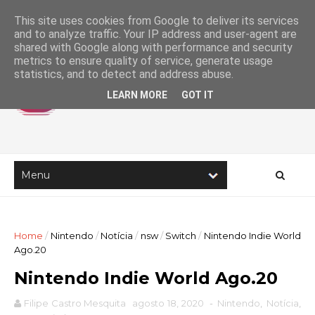
This site uses cookies from Google to deliver its services
and to analyze traffic. Your IP address and user-agent are
shared with Google along with performance and security
metrics to ensure quality of service, generate usage
statistics, and to detect and address abuse.
LEARN MORE
GOT IT
Home
/
Nintendo
/
Notícia
/
nsw
/
Switch
/
Nintendo Indie World
Ago.20
Nintendo Indie World Ago.20
Filipe Castro Mesquita
agosto 18, 2020
-
Nintendo
,
Notícia
,