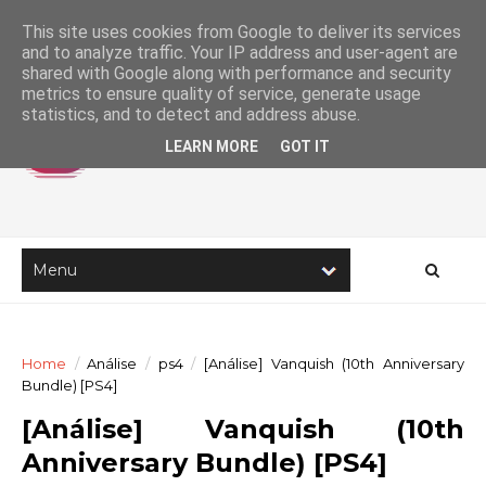
This site uses cookies from Google to deliver its services
and to analyze traffic. Your IP address and user-agent are
shared with Google along with performance and security
metrics to ensure quality of service, generate usage
statistics, and to detect and address abuse.
LEARN MORE
GOT IT
Home
/
Análise
/
ps4
/
[Análise] Vanquish (10th Anniversary
Bundle) [PS4]
[Análise] Vanquish (10th
Anniversary Bundle) [PS4]