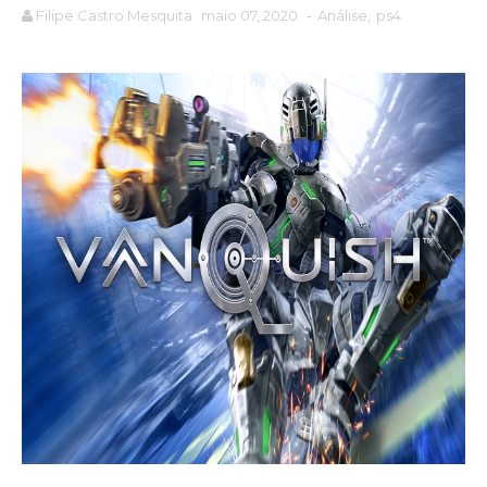
Filipe Castro Mesquita
maio 07, 2020
-
Análise
,
ps4