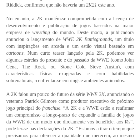
Riddick, confirmou que não haveria um
2K21
este ano.
No entanto, a 2K mantém-se comprometida com a licença de
desenvolvimento e publicação de jogos baseados na maior
empresa de
wrestling
do mundo. Deste modo, a publicadora
anunciou o lançamento de
WWE 2K Battlegrounds
, um título
com inspirações em arcada e um estilo visual baseado em
cartoons
. Num curto teaser lançado pela 2K, podemos ver
algumas estrelas do presente e do passado da WWE (como John
Cena, The Rock, ou Stone Cold Steve Austin), com
características físicas exageradas e com habilidades
sobrenaturais, a enfrentar-se em rings e ambientes animados.
A 2K falou um pouco do futuro da série
WWE 2K
, anunciando o
veterano Patrick Gilmore como produtor executivo do próximo
jogo principal do
franchise
. “A 2K e a WWE estão a reafirmar
um compromisso a longo-prazo de expandir a família de jogos
da WWE de um modo que diretamente vos beneficie, aos fãs”,
pode ler-se nas declarações da 2K. “Estamos a tirar o tempo que
precisamos para oferecer a qualidade que merecem, ao mesmo