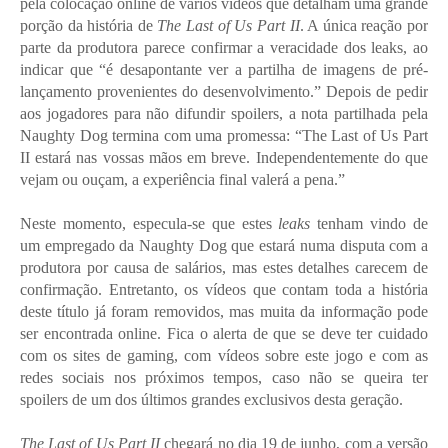
pela colocação online de vários vídeos que detalham uma grande
porção da história de
The Last of Us Part II
. A única reação por
parte da produtora parece confirmar a veracidade dos leaks, ao
indicar que “é desapontante ver a partilha de imagens de pré-
lançamento provenientes do desenvolvimento.” Depois de pedir
aos jogadores para não difundir spoilers, a nota partilhada pela
Naughty Dog termina com uma promessa: “The Last of Us Part
II estará nas vossas mãos em breve. Independentemente do que
vejam ou ouçam, a experiência final valerá a pena.”
Neste momento, especula-se que estes
leaks
tenham vindo de
um empregado da Naughty Dog que estará numa disputa com a
produtora por causa de salários, mas estes detalhes carecem de
confirmação. Entretanto, os vídeos que contam toda a história
deste título já foram removidos, mas muita da informação pode
ser encontrada online. Fica o alerta de que se deve ter cuidado
com os sites de gaming, com vídeos sobre este jogo e com as
redes sociais nos próximos tempos, caso não se queira ter
spoilers de um dos últimos grandes exclusivos desta geração.
The Last of Us Part II
chegará no dia 19 de junho, com a versão