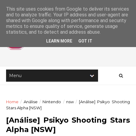
This site uses cookies from Google to deliver its services
and to analyze traffic. Your IP address and user-agent are
shared with Google along with performance and security
metrics to ensure quality of service, generate usage
statistics, and to detect and address abuse.
LEARN MORE
GOT IT
Home
/
Análise
/
Nintendo
/
nsw
/
[Análise] Psikyo Shooting
Stars Alpha [NSW]
[Análise] Psikyo Shooting Stars
Alpha [NSW]