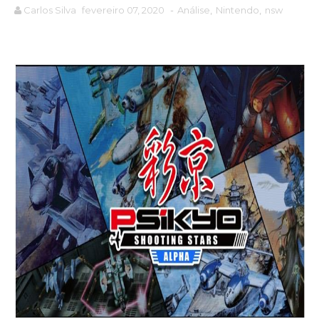
Carlos Silva
fevereiro 07, 2020
-
Análise
,
Nintendo
,
nsw